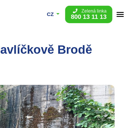
Zelená linka
CZ
800 13 11 13
Havlíčkově Brodě