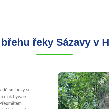
a břehu řeky Sázavy v 
kladě smlouvy se
 rizik bývalé
. Předmětem