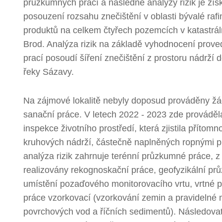
průzkumných prací a následně analýzy rizik je zís
posouzení rozsahu znečištění v oblasti bývalé rafi
produktů na celkem čtyřech pozemcích v katastrá
Brod. Analýza rizik na základě vyhodnocení pro
prací posoudí šíření znečištění z prostoru nádrží
řeky Sázavy.
Na zájmové lokalitě nebyly doposud prováděny ž
sanační práce. V letech 2022 - 2023 zde prováděl
inspekce životního prostředí, která zjistila přítom
kruhových nádrží, částečně naplněných ropnými pr
analýza rizik zahrnuje terénní průzkumné práce, z
realizovány rekognoskační práce, geofyzikální pr
umístění pozaďového monitorovacího vrtu, vrtné p
práce vzorkovací (vzorkování zemin a pravidelné 
povrchových vod a říčních sedimentů). Následova