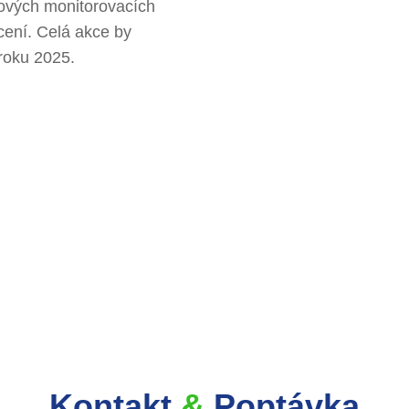
ových monitorovacích
cení. Celá akce by
roku 2025.
Kontakt
&
Poptávka