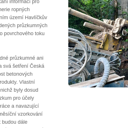
kání informací pro
nerie ropných
lním území Havlíčkův
vedených průzkumných
 do povrchového toku
ádné průzkumné ani
a svá šetření Česká
nost betonových
odukty. Vlastní
 nichž byly dosud
ůzkum pro účely
ráce a navazující
měsíční vzorkování
t budou dále