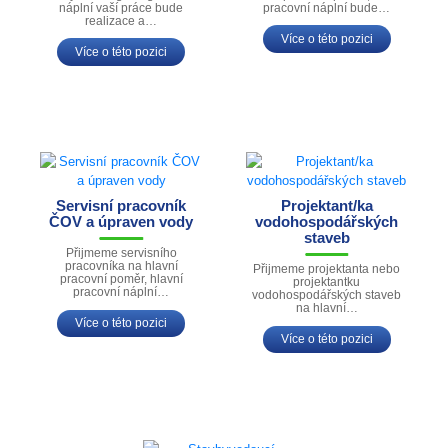
náplní vaší práce bude
pracovní náplní bude…
realizace a…
Více o této pozici
Více o této pozici
Servisní pracovník
Projektant/ka
ČOV a úpraven vody
vodohospodářských
staveb
Přijmeme servisního
pracovníka na hlavní
Přijmeme projektanta nebo
pracovní poměr, hlavní
projektantku
pracovní náplní…
vodohospodářských staveb
na hlavní…
Více o této pozici
Více o této pozici