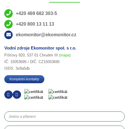
+420 469 682 303-5
+420 800 13 11 13
ekomonitor@ekomonitor.cz
Vodní zdroje Ekomonitor spol. s r.o.
Píšťovy 820, 537 01 Chrudim III
(mapa)
IČ: 15053695 / DIČ: CZ15053695
ISDS: 3v8a5db
Kompletní kontakty
Jméno a příjmení
Telefon