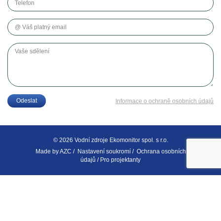
Váš platný email
Vaše sdělení
Odeslat
Informace o ochraně osobních údajů
© 2026 Vodní zdroje Ekomonitor spol. s r.o.
Made by
AZC
/
Nastavení soukromí
/
Ochrana osobních
údajů
/
Pro projektanty