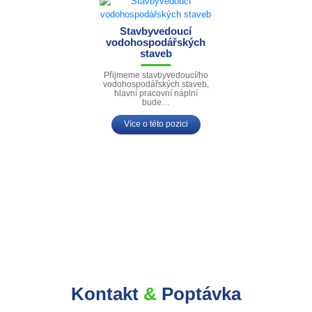
Stavbyvedoucí
vodohospodářských
staveb
Přijmeme stavbyvedoucí/ho
vodohospodářských staveb,
hlavní pracovní náplní
bude…
Více o této pozici
Kontakt
&
Poptávka