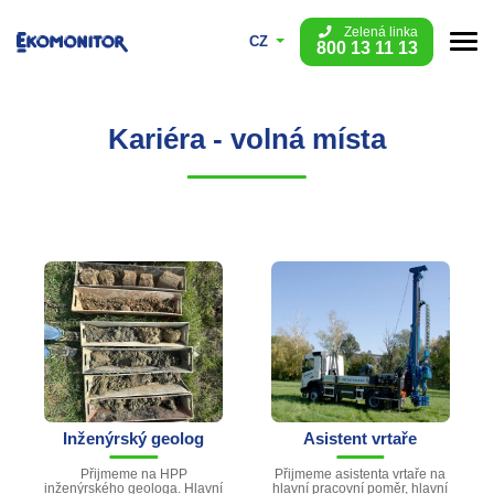
Zelená linka
CZ
800 13 11 13
Kariéra - volná místa
Inženýrský geolog
Asistent vrtaře
Přijmeme na HPP
Přijmeme asistenta vrtaře na
inženýrského geologa. Hlavní
hlavní pracovní poměr, hlavní