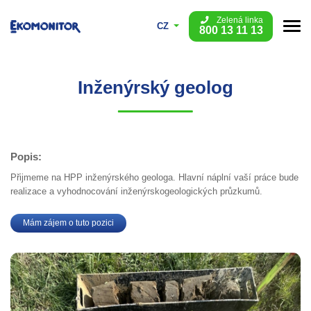
Zelená linka
CZ
800 13 11 13
Inženýrský geolog
Popis:
Přijmeme na HPP inženýrského geologa. Hlavní náplní vaší práce bude
realizace a vyhodnocování inženýrskogeologických průzkumů.
Mám zájem o tuto pozici