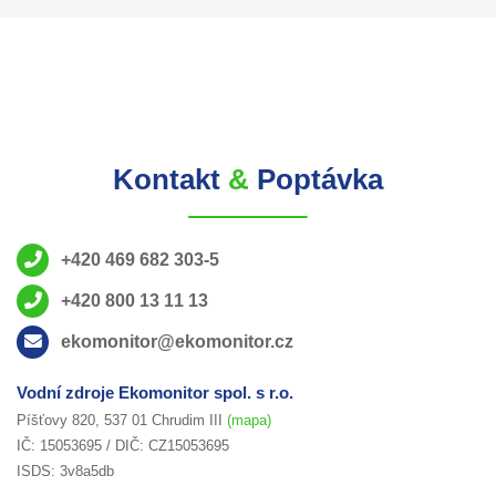
Kontakt
&
Poptávka
+420 469 682 303-5
+420 800 13 11 13
ekomonitor@ekomonitor.cz
Vodní zdroje Ekomonitor spol. s r.o.
Píšťovy 820, 537 01 Chrudim III
(mapa)
IČ: 15053695 / DIČ: CZ15053695
ISDS: 3v8a5db