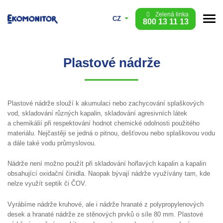
Zelená linka
CZ
800 13 11 13
Plastové nádrže
Plastové nádrže slouží k akumulaci nebo zachycování splaškových
vod, skladování různých kapalin, skladování agresivních látek
a chemikálií při respektování hodnot chemické odolnosti použitého
materiálu. Nejčastěji se jedná o pitnou, dešťovou nebo splaškovou vodu
a dále také vodu průmyslovou.
Nádrže není možno použít při skladování hořlavých kapalin a kapalin
obsahující oxidační činidla. Naopak bývají nádrže využívány tam, kde
nelze využít septik či ČOV.
Vyrábíme nádrže kruhové, ale i nádrže hranaté z polypropylenových
desek a hranaté nádrže ze stěnových prvků o síle 80 mm. Plastové