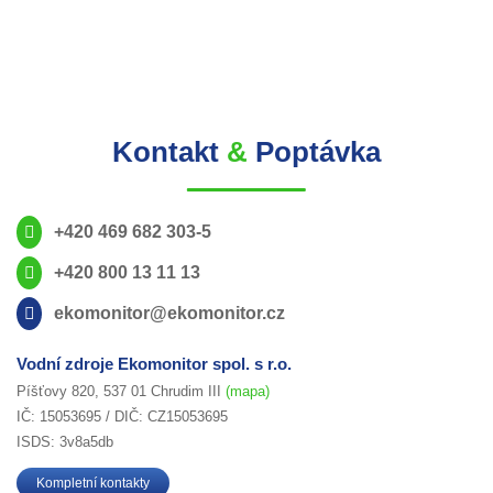
Kontakt
&
Poptávka
+420 469 682 303-5
+420 800 13 11 13
ekomonitor@ekomonitor.cz
Vodní zdroje Ekomonitor spol. s r.o.
Píšťovy 820, 537 01 Chrudim III
(mapa)
IČ: 15053695 / DIČ: CZ15053695
ISDS: 3v8a5db
Kompletní kontakty