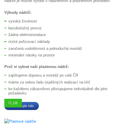
nádrže je možné vyrobit v nadzemním a podzemním provedení.
Výhody nádrží:
vysoká životnost
bezobslužný provoz
žádná elektroinstalace
nízké pořizovací náklady
zaručená vodotěsnost a jednoduchá montáž
minimální nároky na prostor
Proč si vybrat naši plastovou nádrž:
zajištujeme dopravu a montáž po celé ČR
máme za sebou řadu úspěšných realizací na klíč
ke každému zákazníkovi přistupujeme individuálně dle jeho
požadavku
Kontaktujte nás