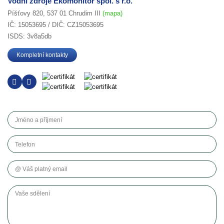
Vodní zdroje Ekomonitor spol. s r.o.
Píšťovy 820, 537 01 Chrudim III
(mapa)
IČ: 15053695 / DIČ: CZ15053695
ISDS: 3v8a5db
Kompletní kontakty
Jméno a příjmení
Telefon
Váš platný email
Vaše sdělení