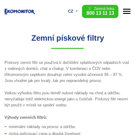
Zelená linka
CZ
800 13 11 13
Zemní pískové filtry
Pískový zemní filtr se používá k dočištění splaškových odpadních vod
z rodinných domků, chat a chalup. V kombinaci s ČOV nebo
tříkomorovým septikem dosahují velmi vysoké účinnosti 94 – 97 %.
Jsou vhodné jak pro trvalý, tak pro nepravidelný provoz.
Velkou výhodou filtru jsou téměř nulové náklady na chod a údržbu,
nevyžaduje totiž elektrickou energii jako u čističek. Pískový filtr nesmí
být použit v místě se spodní vodou.
Výhody zemních filtrů:
minimální náklady na provoz a údržbu
nízká pořizovací cena a dlouhá životnost