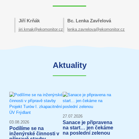
Jiří Krňák
Bc. Lenka Zavřelová
jiri.krnak@ekomonitor.cz
lenka.zavrelova@ekomonitor.cz
Aktuality
27.07.2026
Sanace je připravena
03.08.2026
na start… jen čekáme
Podílíme se na
na poslední zelenou
inženýrské činnosti v
přípravě stavby