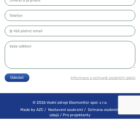
Telefon
Váš platný email
Vaše sdělení
Odeslat
Informace o ochraně osobních údajů
© 2026 Vodní zdroje Ekomonitor spol. s r.o.
Made by
AZC
/
Nastavení soukromí
/
Ochrana osobních
údajů
/
Pro projektanty