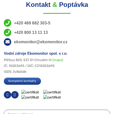
Kontakt
&
Poptávka
+420 469 682 303-5
+420 800 13 11 13
ekomonitor@ekomonitor.cz
Vodní zdroje Ekomonitor spol. s r.o.
Píšťovy 820, 537 01 Chrudim III
(mapa)
IČ: 15053695 / DIČ: CZ15053695
ISDS: 3v8a5db
Kompletní kontakty
Jméno a příjmení