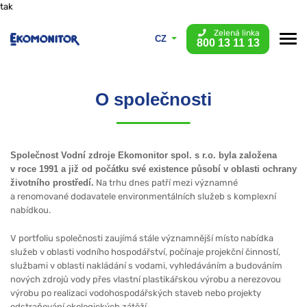
tak
Zelená linka
CZ
800 13 11 13
O společnosti
Společnost Vodní zdroje Ekomonitor spol. s r.o. byla založena
v roce 1991 a již od počátku své existence působí v oblasti ochrany
životního prostředí.
Na trhu dnes patří mezi významné
a renomované dodavatele environmentálních služeb s komplexní
nabídkou.
V portfoliu společnosti zaujímá stále významnější místo nabídka
služeb v oblasti vodního hospodářství, počínaje projekční činností,
službami v oblasti nakládání s vodami, vyhledáváním a budováním
nových zdrojů vody přes vlastní plastikářskou výrobu a nerezovou
výrobu po realizaci vodohospodářských staveb nebo projekty
odstraňování ekologických zátěží.