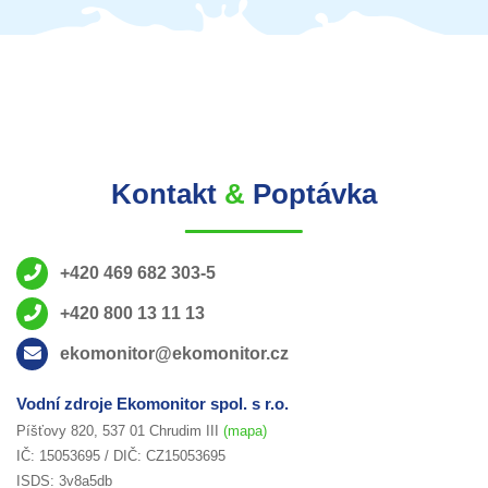
Kontakt
&
Poptávka
+420 469 682 303-5
+420 800 13 11 13
ekomonitor@ekomonitor.cz
Vodní zdroje Ekomonitor spol. s r.o.
Píšťovy 820, 537 01 Chrudim III
(mapa)
IČ: 15053695 / DIČ: CZ15053695
ISDS: 3v8a5db