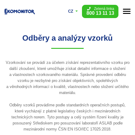
Zelená linka
CZ
800 13 11 13
Odběry a analýzy vzorků
Vzorkování se provádí za účelem získání reprezentativního vzorku pro
další zkoušení, které umožňuje získat detailní informace o složení
a vlastnostech vzorkovaného materiálu. Správné provedení odběru
vzorku je nezbytné pro získání objektivních, spolehlivých
a věrohodných informací o kvalitě, vlastnostech nebo složení určitého
materiálu.
Odběry vzorků provádíme podle standardních operačních postupů,
které vycházejí z platné legislativy českých i mezinárodních
technických norem. Tyto postupy a celý systém řízení kvality je
posouzený Střediskem pro posuzování laboratoří ASLAB podle
mezinárodní normy ČSN EN ISO/IEC 17025:2018.