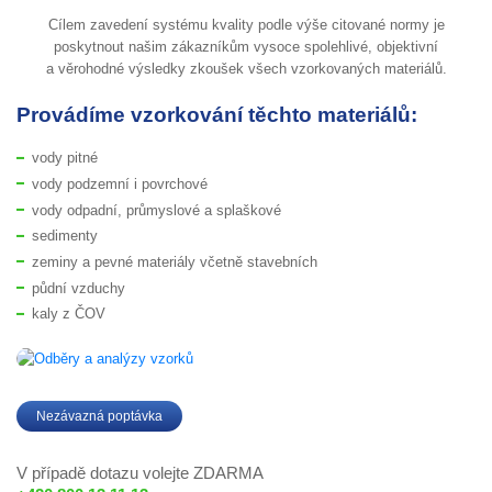
Cílem zavedení systému kvality podle výše citované normy je
poskytnout našim zákazníkům vysoce spolehlivé, objektivní
a věrohodné výsledky zkoušek všech vzorkovaných materiálů.
Provádíme vzorkování těchto materiálů:
vody pitné
vody podzemní i povrchové
vody odpadní, průmyslové a splaškové
sedimenty
zeminy a pevné materiály včetně stavebních
půdní vzduchy
kaly z ČOV
Zobrazit fotogalerii
Nezávazná poptávka
V případě dotazu volejte ZDARMA