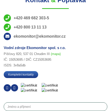
Kontakt
&
Poptávka
+420 469 682 303-5
+420 800 13 11 13
ekomonitor@ekomonitor.cz
Vodní zdroje Ekomonitor spol. s r.o.
Píšťovy 820, 537 01 Chrudim III
(mapa)
IČ: 15053695 / DIČ: CZ15053695
ISDS: 3v8a5db
Kompletní kontakty
Jméno a příjmení