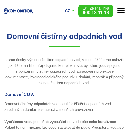
Zelená linka
CZ
800 13 11 13
Domovní čistírny odpadních vod
Jsme český výrobce čistíren odpadních vod, v roce 2022 jsme oslavili
již 30 let na trhu. Zajišťujeme komplexní služby, které jsou spojené
s pořízením čistírny odpadních vod, zpracování projektové
dokumentace, hydrogeologického posudku, dodání, montáž a případný
servis čistíren odpadních vod.
Domovní ČOV:
Domovní čistírny odpadních vod slouží k čištění odpadních vod
z rodinných domků, restaurací a menších provozoven.
Vyčištěnou vodu je možné vypouštět do vodoteče nebo kanalizace.
Pokud to není možné, lze vodu zasakovat do půdy. Přečištěná voda se