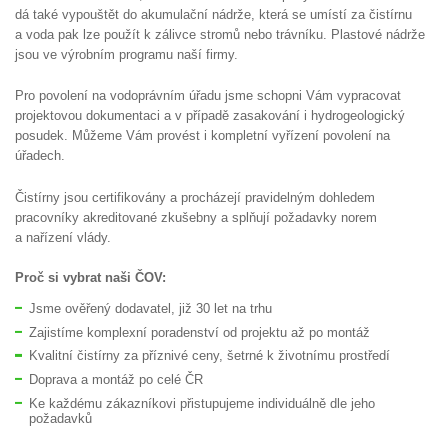
dá také vypouštět do akumulační nádrže, která se umístí za čistírnu
a voda pak lze použít k zálivce stromů nebo trávníku. Plastové nádrže
jsou ve výrobním programu naší firmy.
Pro povolení na vodoprávním úřadu jsme schopni Vám vypracovat
projektovou dokumentaci a v případě zasakování i hydrogeologický
posudek. Můžeme Vám provést i kompletní vyřízení povolení na
úřadech.
Čistírny jsou certifikovány a procházejí pravidelným dohledem
pracovníky akreditované zkušebny a splňují požadavky norem
a nařízení vlády.
Proč si vybrat naši ČOV:
Jsme ověřený dodavatel, již 30 let na trhu
Zajistíme komplexní poradenství od projektu až po montáž
Kvalitní čistírny za příznivé ceny, šetrné k životnímu prostředí
Doprava a montáž po celé ČR
Ke každému zákazníkovi přistupujeme individuálně dle jeho
požadavků