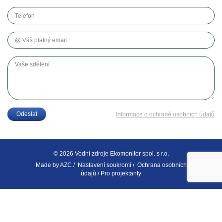
Telefon
Váš platný email
Vaše sdělení
Odeslat
Informace o ochraně osobních údajů
© 2026 Vodní zdroje Ekomonitor spol. s r.o.
Made by
AZC
/
Nastavení soukromí
/
Ochrana osobních
údajů
/
Pro projektanty