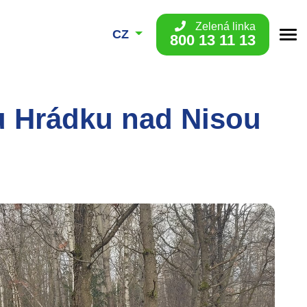
Zelená linka
CZ
800 13 11 13
 u Hrádku nad Nisou