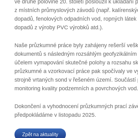
ve druhé polovině 20. století posloužil k ukládán
z místních průmyslových závodů (např. kalírensk
dopadů, fenolových odpadních vod, ropných látek 
dopadů z výroby PVC výrobků atd.).
Naše průzkumné práce byly zahájeny rešerší veš
dokumentů s následným rozsáhlým geofyzikální
účelem vymapování skutečné polohy a rozsahu skl
průzkumné a vzorkovací práce pak spočívaly ve 
strojně vrtaných sond v řešeném území. Součástí p
monitoring kvality podzemních a povrchových vod
Dokončení a vyhodnocení průzkumných prací záv
předpokládáme v listopadu 2025.
Zpět na aktuality