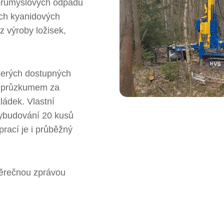
í průmyslových odpadů
ých kyanidových
z výroby ložisek,
kerých dostupných
m průzkumem za
ádek. Vlastní
vybudování 20 kusů
rací je i průběžný
.
ěrečnou zprávou