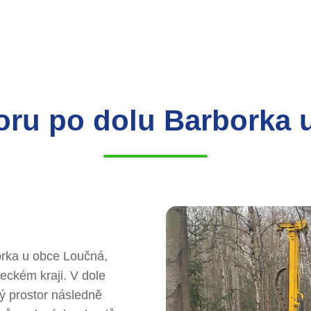
toru po dolu Barborka
borka u obce Loučná,
eckém kraji. V dole
ený prostor následně