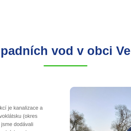
dpadních vod v obci V
cí je kanalizace a
voklátsku (okres
 jsme dodávali