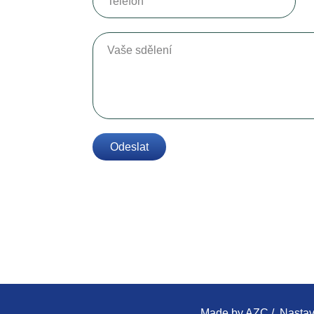
Vaše sdělení
Odeslat
Made by
AZC
/
Nastav