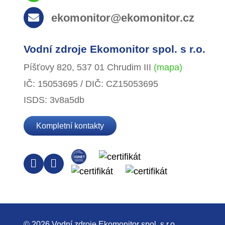
ekomonitor@ekomonitor.cz
Vodní zdroje Ekomonitor spol. s r.o.
Píšťovy 820, 537 01 Chrudim III
(mapa)
IČ: 15053695 / DIČ: CZ15053695
ISDS: 3v8a5db
Kompletní kontakty
© 2026 Vodní zdroje Ekomonitor spol. s r.o.