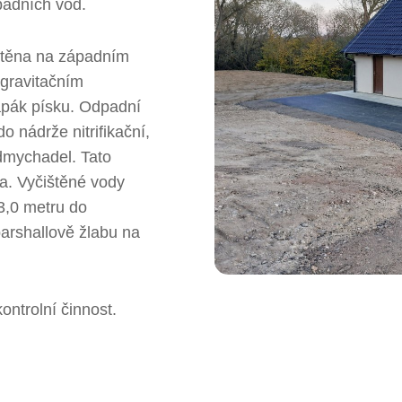
padních vod.
stěna na západním
 gravitačním
lapák písku. Odpadní
o nádrže nitrifikační,
dmychadel. Tato
a. Vyčištěné vody
3,0 metru do
parshallově žlabu na
ntrolní činnost.