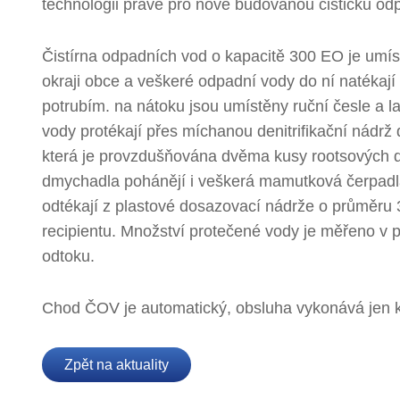
technologii právě pro nově budovanou čističku od
Čistírna odpadních vod o kapacitě 300 EO je umí
okraji obce a veškeré odpadní vody do ní natékají
potrubím. na nátoku jsou umístěny ruční česle a 
vody protékají přes míchanou denitrifikační nádrž d
která je provzdušňována dvěma kusy rootsových 
dmychadla pohánějí i veškerá mamutková čerpadl
odtékají z plastové dosazovací nádrže o průměru 
recipientu. Množství protečené vody je měřeno v 
odtoku.
Chod ČOV je automatický, obsluha vykonává jen ko
Zpět na aktuality