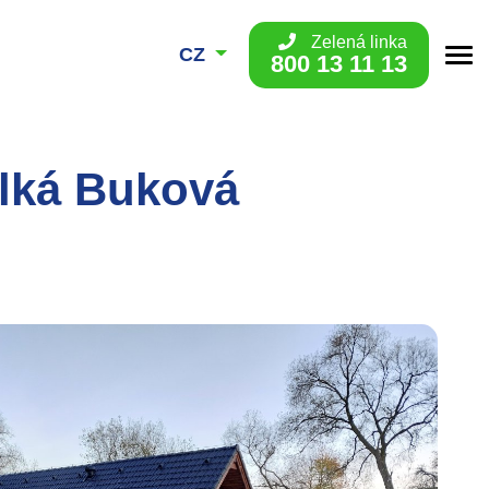
Zelená linka
CZ
800 13 11 13
elká Buková