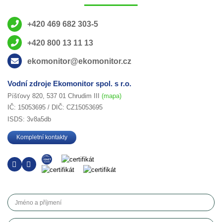
+420 469 682 303-5
+420 800 13 11 13
ekomonitor@ekomonitor.cz
Vodní zdroje Ekomonitor spol. s r.o.
Píšťovy 820, 537 01 Chrudim III
(mapa)
IČ: 15053695 / DIČ: CZ15053695
ISDS: 3v8a5db
Kompletní kontakty
Jméno a příjmení
Telefon