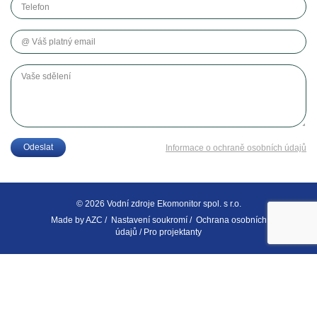
Váš platný email
Vaše sdělení
Odeslat
Informace o ochraně osobních údajů
© 2026 Vodní zdroje Ekomonitor spol. s r.o.
Made by
AZC
/
Nastavení soukromí
/
Ochrana osobních
údajů
/
Pro projektanty