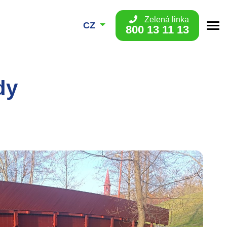
Zelená linka
CZ
800 13 11 13
dy