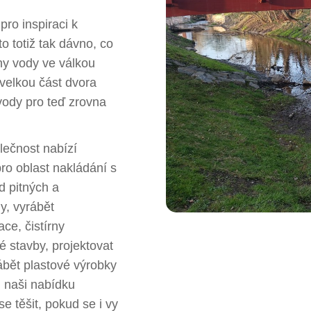
pro inspiraci k
to totiž tak dávno, co
vny vody ve válkou
velkou část dvora
 vody pro teď zrovna
lečnost nabízí
ro oblast nakládání s
d pitných a
y, vyrábět
ce, čistírny
 stavby, projektovat
ábět plastové výrobky
 naši nabídku
 těšit, pokud se i vy