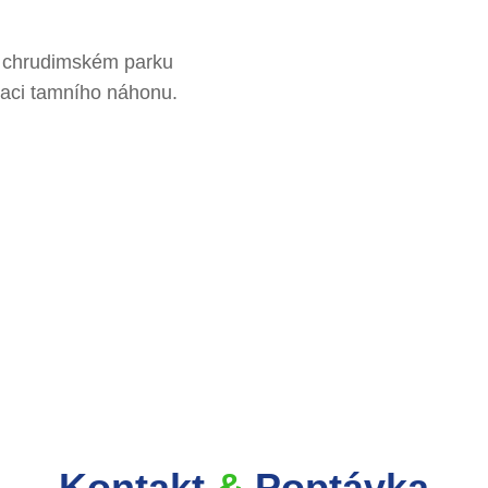
 v chrudimském parku
izaci tamního náhonu.
Kontakt
&
Poptávka