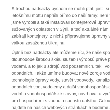
S trochou nadsázky bychom se mohli ptát, jestli si 
letošnímu mottu nepřišli přímo do naší firmy: není 
jsme vyrobili a také instalovali kontejnerové úpra
sužovaných oblastech v Sýrii, a teď aktuálně nám 
zabírají kontejnery, z nichž připravujeme úpravny
válkou zasaženou Ukrajinu.
Úplně bez nadsázky ale můžeme říci, že naše spo
dlouhodobě širokou škálu služeb i výrobků právě p
vodami, a to jak u zdrojů vod podzemních, tak i vo
odpadních. Takže umíme budovat nové zdroje vod
technologie úpravy vody, stavět vodovody, kanaliza
odpadních vod, vodojemy a další vodohospodářské
vodní a vodohospodářské stavby, navrhovat a vyr
pro hospodaření s vodou a spoustu dalšího. Celou
najdete na našich webových stránkách a budeme se