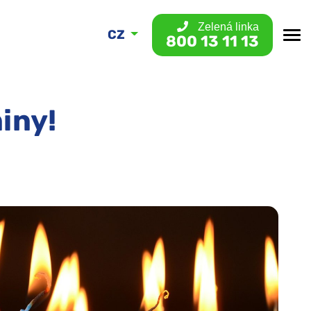
Zelená linka
CZ
800 13 11 13
iny!