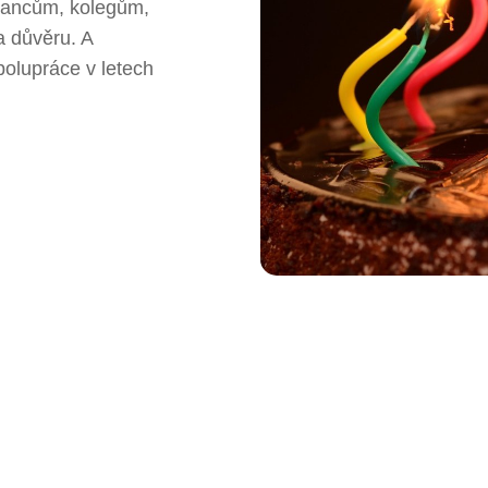
tnancům, kolegům,
a důvěru. A
olupráce v letech