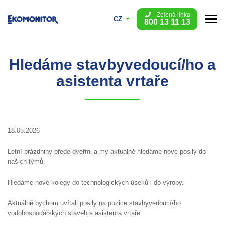
Zelená linka
CZ
800 13 11 13
Hledáme stavbyvedoucí/ho a
asistenta vrtaře
18.05.2026
Letní prázdniny přede dveřmi a my aktuálně hledáme nové posily do
našich týmů.
Hledáme nové kolegy do technologických úseků i do výroby.
Aktuálně bychom uvítali posily na pozice stavbyvedoucí/ho
vodohospodářských staveb a asistenta vrtaře.