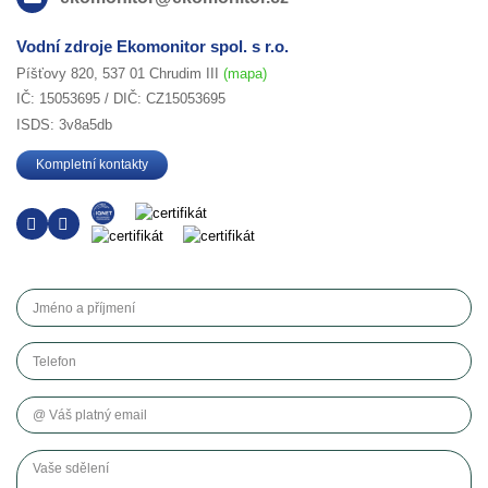
Vodní zdroje Ekomonitor spol. s r.o.
Píšťovy 820, 537 01 Chrudim III
(mapa)
IČ: 15053695 / DIČ: CZ15053695
ISDS: 3v8a5db
Kompletní kontakty
Jméno a příjmení
Telefon
Váš platný email
Vaše sdělení