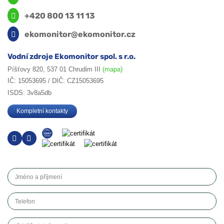
+420 800 13 11 13
ekomonitor@ekomonitor.cz
Vodní zdroje Ekomonitor spol. s r.o.
Píšťovy 820, 537 01 Chrudim III
(mapa)
IČ: 15053695 / DIČ: CZ15053695
ISDS: 3v8a5db
Kompletní kontakty
Jméno a příjmení
Telefon
Váš platný email