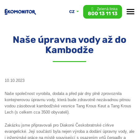
Zelená linka
CZ
800 13 11 13
Naše úpravna vody až do
Kambodže
10.10.2023
Naše společnost vyrobila, dodala a před pár dny plně zprovoznila
kontejnerovou úpravnu vody, která bude zdravotně nezávadnou pitnou
vodou zásobovat kambodžské vesnice Tang Krous Keut a Tang Krous
Lech (s celkem cca 3500 obyvateli).
Zakázku jsme připravovali pro Diakonii Českobratrské církve
evangelické. Její součástí byla nejen výroba a dodání úpravny vody, ale
i inženýrské práce na místě související s osazením vrtů čerpadly a