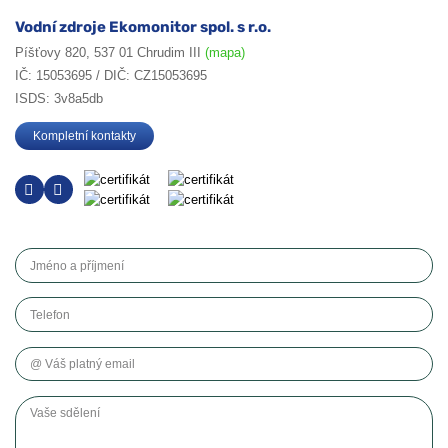
Vodní zdroje Ekomonitor spol. s r.o.
Píšťovy 820, 537 01 Chrudim III
(mapa)
IČ: 15053695 / DIČ: CZ15053695
ISDS: 3v8a5db
Kompletní kontakty
Jméno a příjmení
Telefon
Váš platný email
Vaše sdělení