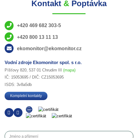
Kontakt
&
Poptávka
+420 469 682 303-5
+420 800 13 11 13
ekomonitor@ekomonitor.cz
Vodní zdroje Ekomonitor spol. s r.o.
Píšťovy 820, 537 01 Chrudim III
(mapa)
IČ: 15053695 / DIČ: CZ15053695
ISDS: 3v8a5db
Kompletní kontakty
Jméno a příjmení