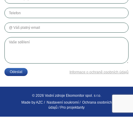
Telefon
Váš platný email
Vaše sdělení
Odeslat
Informace o ochraně osobních údajů
© 2026 Vodní zdroje Ekomonitor spol. s r.o.
Made by
AZC
/
Nastavení soukromí
/
Ochrana osobních
údajů
/
Pro projektanty