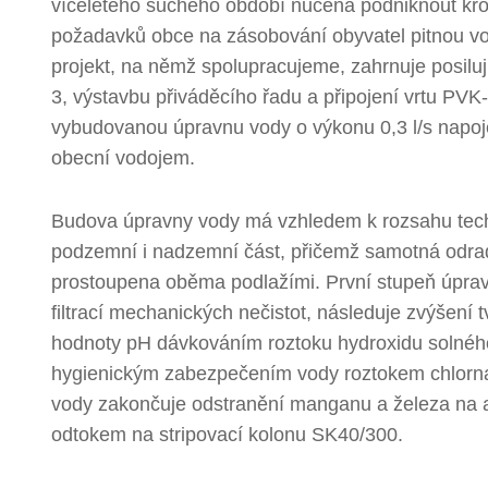
víceletého suchého období nucena podniknout kro
požadavků obce na zásobování obyvatel pitnou v
projekt, na němž spolupracujeme, zahrnuje posiluj
3, výstavbu přiváděcího řadu a připojení vrtu PVK
vybudovanou úpravnu vody o výkonu 0,3 l/s napoj
obecní vodojem.
Budova úpravny vody má vzhledem k rozsahu tech
podzemní i nadzemní část, přičemž samotná odra
prostoupena oběma podlažími. První stupeň úprav
filtrací mechanických nečistot, následuje zvýšení t
hodnoty pH dávkováním roztoku hydroxidu solné
hygienickým zabezpečením vody roztokem chlorn
vody zakončuje odstranění manganu a železa na a
odtokem na stripovací kolonu SK40/300.