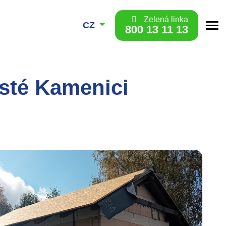
Zelená linka
CZ
800 13 11 13
sté Kamenici