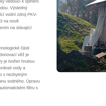
ky vedoucí k splnění
odou. Výsledný
ící vodní zdroj PKV-
-3 na nově
ením na stávající
nologické části
donovací věž je
y je tvořen hrubou
vrdosti vody a
ho s nezbytným
anu sodného. Úpravu
utomatickém filtru s