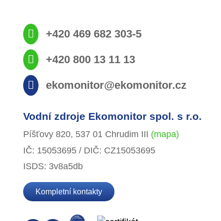
+420 469 682 303-5
+420 800 13 11 13
ekomonitor@ekomonitor.cz
Vodní zdroje Ekomonitor spol. s r.o.
Píšťovy 820, 537 01 Chrudim III
(mapa)
IČ: 15053695 / DIČ: CZ15053695
ISDS: 3v8a5db
Kompletní kontakty