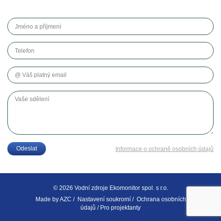
Jméno a příjmení
Telefon
Váš platný email
Vaše sdělení
Odeslat
Informace o ochraně osobních údajů
© 2026 Vodní zdroje Ekomonitor spol. s r.o.
Made by
AZC
/
Nastavení soukromí
/
Ochrana osobních
údajů
/
Pro projektanty