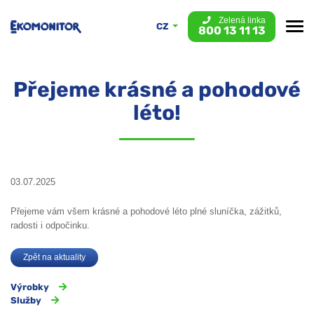
Zelená linka
CZ
800 13 11 13
Přejeme krásné a pohodové
léto!
03.07.2025
Přejeme vám všem krásné a pohodové léto plné sluníčka, zážitků,
radosti i odpočinku.
Zpět na aktuality
Výrobky
Služby