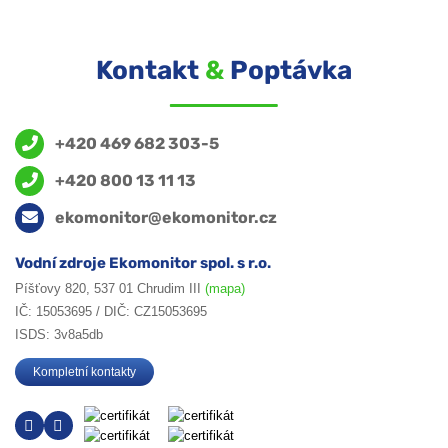
Kontakt
&
Poptávka
+420 469 682 303-5
+420 800 13 11 13
ekomonitor@ekomonitor.cz
Vodní zdroje Ekomonitor spol. s r.o.
Píšťovy 820, 537 01 Chrudim III
(mapa)
IČ: 15053695 / DIČ: CZ15053695
ISDS: 3v8a5db
Kompletní kontakty