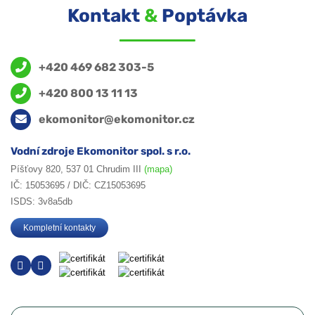
Kontakt
&
Poptávka
+420 469 682 303-5
+420 800 13 11 13
ekomonitor@ekomonitor.cz
Vodní zdroje Ekomonitor spol. s r.o.
Píšťovy 820, 537 01 Chrudim III
(mapa)
IČ: 15053695 / DIČ: CZ15053695
ISDS: 3v8a5db
Kompletní kontakty
Jméno a příjmení