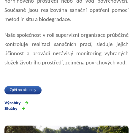
horninového prostředí nebo do vod povrchových.
Současně jsou realizována sanační opatření pomocí
metod in situ a biodegradace.
Naše společnost v roli supervizní organizace průběžně
kontroluje realizaci sanačních prací, sleduje jejich
účinnost a provádí nezávislý monitoring vybraných
složek životního prostředí, zejména povrchových vod.
Zpět na aktuality
Výrobky
Služby