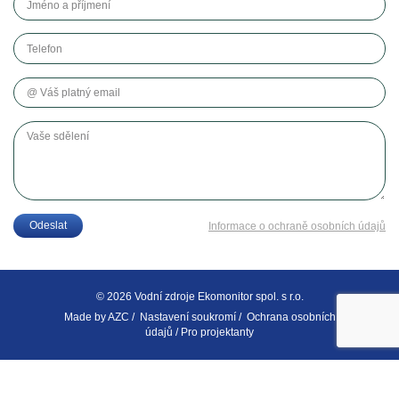
Telefon
Váš platný email
Vaše sdělení
Odeslat
Informace o ochraně osobních údajů
© 2026 Vodní zdroje Ekomonitor spol. s r.o.
Made by
AZC
/
Nastavení soukromí
/
Ochrana osobních
údajů
/
Pro projektanty