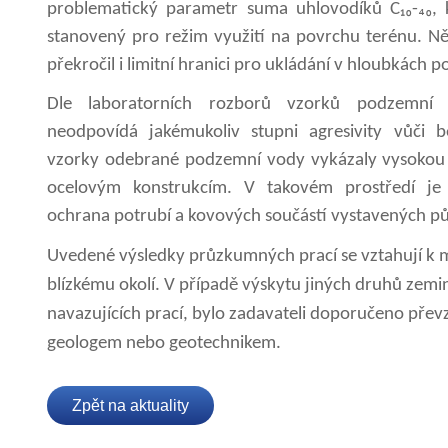
problematický parametr suma uhlovodíků C₁₀-₄₀, k
stanovený pro režim využití na povrchu terénu. N
překročil i limitní hranici pro ukládání v hloubkách 
Dle laboratorních rozborů vzorků podzemní
neodpovídá jakémukoliv stupni agresivity vůči 
vzorky odebrané podzemní vody vykázaly vysokou ag
ocelovým konstrukcím. V takovém prostředí je
ochrana potrubí a kovových součástí vystavených p
Uvedené výsledky průzkumných prací se vztahují k m
blízkému okolí. V případě výskytu jiných druhů zem
navazujících prací, bylo zadavateli doporučeno přev
geologem nebo geotechnikem.
Zpět na aktuality