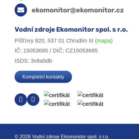
ekomonitor@ekomonitor.cz
Vodní zdroje Ekomonitor spol. s r.o.
Píšťovy 820, 537 01 Chrudim III
(mapa)
IČ: 15053695 / DIČ: CZ15053695
ISDS: 3v8a5db
Kompletní kontakty
© 2026 Vodní zdroje Ekomonitor spol. s r.o.