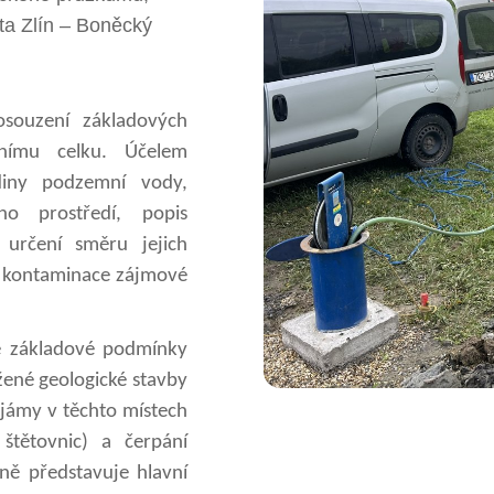
ta Zlín – Boněcký
osouzení základových
nímu celku. Účelem
diny podzemní vody,
ho prostředí, popis
určení směru jejich
u kontaminace zájmové
e základové podmínky
žené geologické stavby
í jámy v těchto místech
štětovnic) a čerpání
ně představuje hlavní