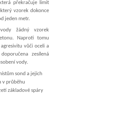
terá překračuje limit
ěkterý vzorek dokonce
pod jeden metr.
 vody žádný vzorek
betonu. Naproti tomu
resivitu vůči oceli a
 doporučena zesílená
ůsobení vody.
ístům sond a jejich
in v průběhu
zetí základové spáry