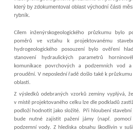
který by zdokumentoval oblast východní části měs
rybník.
Cílem inženýrskogeologického průzkumu bylo p
poměrů ve vztahu k projektovanému staveb
hydrogeologického posouzení bylo ověření hla
stanovení hydraulických parametrů horninové
komunikace povrchových a podzemních vod a 
proudění. V neposlední řadě došlo také k průzkum
oblasti.
Z výsledků odebraných vzorků zeminy vyplývá, ž
v místě projektovaného celku lze dle podkladů zasti
podloží hodnotit jako složité. Při hloubení stavebn
bude nutné zajistit pažení jámy (např. pomocí 
podzemní vody. Z hlediska obsahu škodlivin v suši