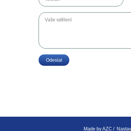
Vaše sdělení
Odeslat
Made by
AZC
/
Nastav