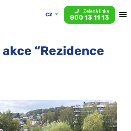
Zelená linka
CZ
800 13 11 13
i akce “Rezidence