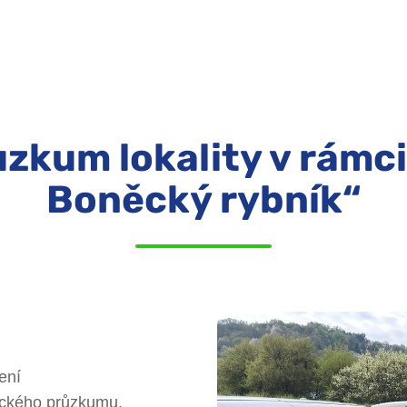
ůzkum lokality v rámc
Boněcký rybník“
ení
ického průzkumu,