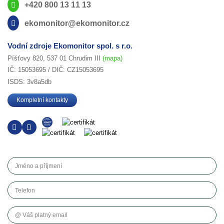
+420 800 13 11 13
ekomonitor@ekomonitor.cz
Vodní zdroje Ekomonitor spol. s r.o.
Píšťovy 820, 537 01 Chrudim III
(mapa)
IČ: 15053695 / DIČ: CZ15053695
ISDS: 3v8a5db
Kompletní kontakty
Jméno a příjmení
Telefon
Váš platný email