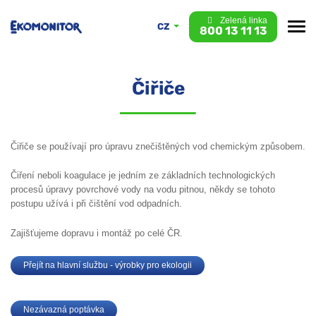
Zelená linka
CZ
800 13 11 13
Čiřiče
Čiřiče se používají pro úpravu znečištěných vod chemickým způsobem.
Čiření neboli koagulace je jedním ze základních technologických
procesů úpravy povrchové vody na vodu pitnou, někdy se tohoto
postupu užívá i při čištění vod odpadních.
Zajišťujeme dopravu i montáž po celé ČR.
Přejít na hlavní službu - výrobky pro ekologii
Nezávazná poptávka