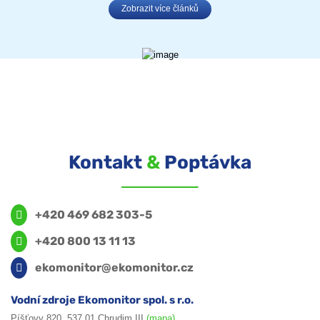
Zobrazit více článků
Kontakt
&
Poptávka
+420 469 682 303-5
+420 800 13 11 13
ekomonitor@ekomonitor.cz
Vodní zdroje Ekomonitor spol. s r.o.
Píšťovy 820, 537 01 Chrudim III
(mapa)