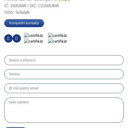
IČ: 15053695 / DIČ: CZ15053695
ISDS: 3v8a5db
Kompletní kontakty
Jméno a příjmení
Telefon
Váš platný email
Vaše sdělení