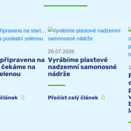
20.07.2026
 připravena na
Vyrábíme plastové
n čekáme na
nadzemní samonosné
1
zelenou
nádrže
ý článek
Přečíst celý článek