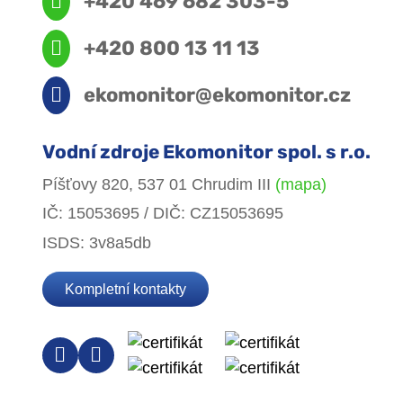
+420 469 682 303-5
+420 800 13 11 13
ekomonitor@ekomonitor.cz
Vodní zdroje Ekomonitor spol. s r.o.
Píšťovy 820, 537 01 Chrudim III
(mapa)
IČ: 15053695 / DIČ: CZ15053695
ISDS: 3v8a5db
Kompletní kontakty