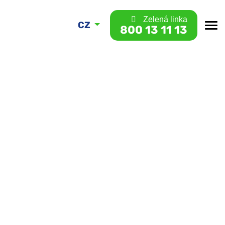
Zelená linka
CZ
800 13 11 13