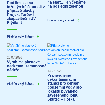
na start… jen čekáme
Podílíme se na
na poslední zelenou
inženýrské činnosti v
přípravě stavby
Projekt Turów I.
zkapacitnění ÚV
Přečíst celý článek
Frýdlant
Přečíst celý článek
20.07.2026
Vyrábíme plastové
nadzemní samonosné
nádrže
13.07.2026
Připravujeme
dekontaminační
stanici pro čerpání
Přečíst celý článek
podzemní vody pro
lokalitu bývalého
zavezeného lomu
Skuteč – Horka