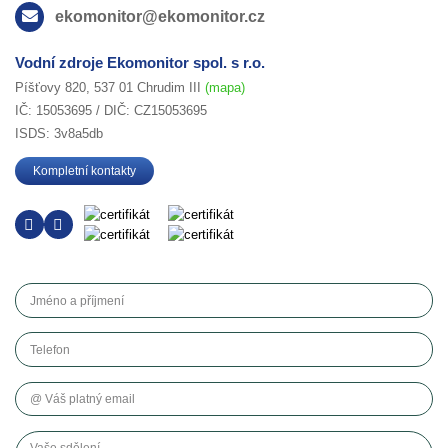
ekomonitor@ekomonitor.cz
Vodní zdroje Ekomonitor spol. s r.o.
Píšťovy 820, 537 01 Chrudim III
(mapa)
IČ: 15053695 / DIČ: CZ15053695
ISDS: 3v8a5db
Kompletní kontakty
Jméno a příjmení
Telefon
Váš platný email
Vaše sdělení