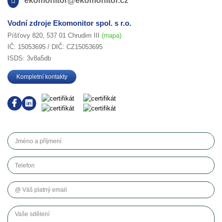
ekomonitor@ekomonitor.cz
Vodní zdroje Ekomonitor spol. s r.o.
Píšťovy 820, 537 01 Chrudim III
(mapa)
IČ: 15053695 / DIČ: CZ15053695
ISDS: 3v8a5db
Kompletní kontakty
Jméno a příjmení
Telefon
Váš platný email
Vaše sdělení