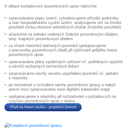
V oblasti komplexních pozemkových úprav nabízíme:
zpracováváme popis území, vyhodnocujeme přírodní podmínky
a stav hospodářského využití území, analyzujeme vliv na životní
prostředí (rizika ohrožení jednotlivých složek životního prostředí)
účastníme se jednání vedených Státním pozemkovým úřadem,
resp. krajským pozemkovým úřadem
za účasti vlastníků dotčených pozemků spolupracujeme
s pracovníky pozemkových úřadů při zjišťování průběhu hranic
pozemkových úprav
zpracováváme plány společných zařízení vč. potřebných výpočtů
a návrhů nezbytných technických řešení
zpracováváme návrhy nového uspořádání pozemků vč. jednání
s vlastníky
po rozhodnutí o schválení návrhu pozemkové úpravy a nabytí
právní moci zpracováváme nové digitální katastrální mapy
spolupracujeme s vlastníky při rozhodování o požadavcích na
vytyčení pozemkových úprav v terénu
Přejít na hlavní službu - projekční činnost