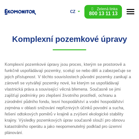
Zelená linka
CZ
800 13 11 13
Komplexní pozemkové úpravy
Komplexní pozemkové úpravy jsou proces, kterým se prostorově a
funkčně uspořádávají pozemky, scelují se nebo dělí a zabezpečuje se
jejich přístupnost. V těchto souvislostech původní pozemky zanikají a
zároveň se vytvářejí pozemky nové, ke kterým se uspořádávají
vlastnická práva a související věcná břemena. Současně se jimi
zajišťují podmínky pro zlepšení životního prostředí, ochranu a
zúrodnění půdního fondu, lesní hospodářství a vodní hospodářství
zejména v oblasti snižování nepříznivých účinků povodní a sucha,
řešení odtokových poměrů v krajině a zvýšení ekologické stability
krajiny. Výsledky pozemkových úprav současně slouží pro obnovu
katastrálního operátu a jako neopomenutelný podklad pro územní
plánování.