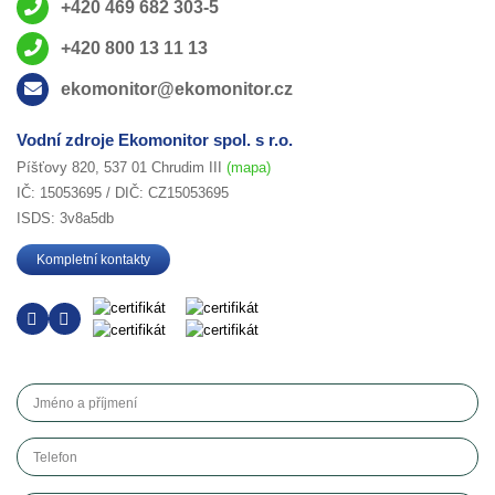
+420 469 682 303-5
+420 800 13 11 13
ekomonitor@ekomonitor.cz
Vodní zdroje Ekomonitor spol. s r.o.
Píšťovy 820, 537 01 Chrudim III
(mapa)
IČ: 15053695 / DIČ: CZ15053695
ISDS: 3v8a5db
Kompletní kontakty
Jméno a příjmení
Telefon