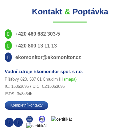
Kontakt
&
Poptávka
+420 469 682 303-5
+420 800 13 11 13
ekomonitor@ekomonitor.cz
Vodní zdroje Ekomonitor spol. s r.o.
Píšťovy 820, 537 01 Chrudim III
(mapa)
IČ: 15053695 / DIČ: CZ15053695
ISDS: 3v8a5db
Kompletní kontakty