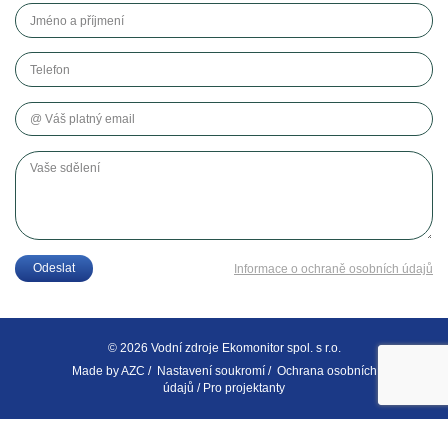
Jméno a příjmení
Telefon
Váš platný email
Vaše sdělení
Odeslat
Informace o ochraně osobních údajů
© 2026 Vodní zdroje Ekomonitor spol. s r.o.
Made by
AZC
/
Nastavení soukromí
/
Ochrana osobních
údajů
/
Pro projektanty