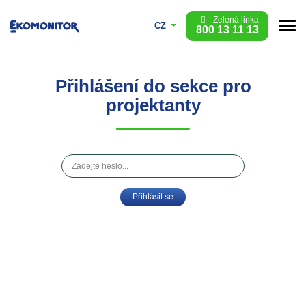
Zelená linka
CZ
800 13 11 13
Přihlášení do sekce pro
projektanty
Jméno a příjmení
Přihlásit se