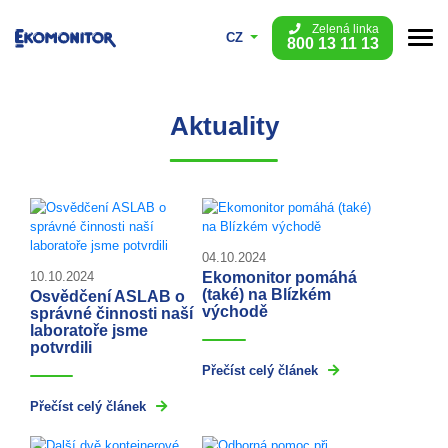
Zelená linka
CZ
800 13 11 13
Aktuality
04.10.2024
Ekomonitor pomáhá
10.10.2024
(také) na Blízkém
Osvědčení ASLAB o
východě
správné činnosti naší
laboratoře jsme
potvrdili
Přečíst celý článek
Přečíst celý článek