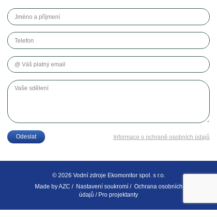
Jméno a příjmení
Telefon
Váš platný email
Vaše sdělení
Odeslat
Informace o ochraně osobních údajů
© 2026 Vodní zdroje Ekomonitor spol. s r.o.
Made by
AZC
/
Nastavení soukromí
/
Ochrana osobních
údajů
/
Pro projektanty