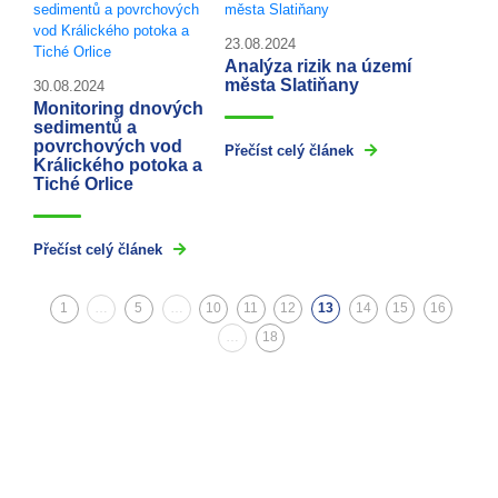
23.08.2024
Analýza rizik na území
města Slatiňany
30.08.2024
Monitoring dnových
sedimentů a
povrchových vod
Přečíst celý článek
Králického potoka a
Tiché Orlice
Přečíst celý článek
1
…
5
…
10
11
12
13
14
15
16
(aktuální)
…
18