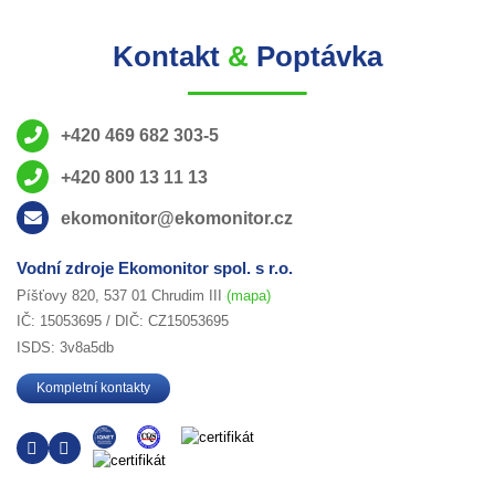
Kontakt
&
Poptávka
+420 469 682 303-5
+420 800 13 11 13
ekomonitor@ekomonitor.cz
Vodní zdroje Ekomonitor spol. s r.o.
Píšťovy 820, 537 01 Chrudim III
(mapa)
IČ: 15053695 / DIČ: CZ15053695
ISDS: 3v8a5db
Kompletní kontakty