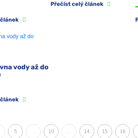
Přečíst celý článek
ý článek
vna vody až do
e
ý článek
5
…
10
…
14
15
16