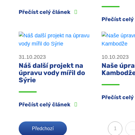
Přečíst celý článek
Přečíst cel
31.10.2023
10.10.2023
Náš další projekt na
Naše úpra
úpravu vody mířil do
Kambodž
Sýrie
Přečíst cel
Přečíst celý článek
Předchozí
1
…