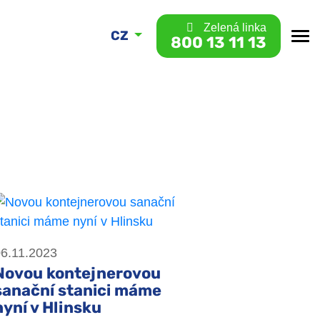
Zelená linka
CZ
800 13 11 13
6.11.2023
Novou kontejnerovou
sanační stanici máme
nyní v Hlinsku