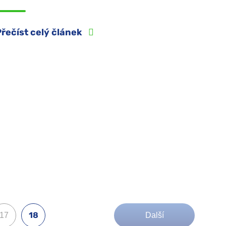
Přečíst celý článek
18
17
Další
(aktuální)